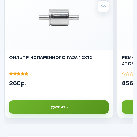
ФИЛЬТР ИСПАРЕННОГО ГАЗА 12Х12
РЕМКО
ATOM
260р.
856р
Купить