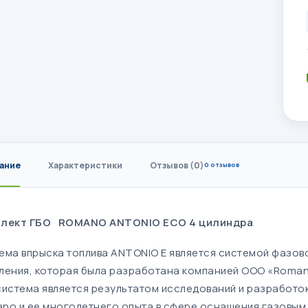
ание
Характеристики
Отзывов (0)
0 отзывов
лект ГБО ROMANO ANTONIO ECO 4 цилиндра
ема впрыска топлива ANTONIO E является системой фазо
ления, которая была разработана компанией ООО «Roman
система является результатом исследований и разработо
no и ее многолетнего опыта в сфере оснащения газовым