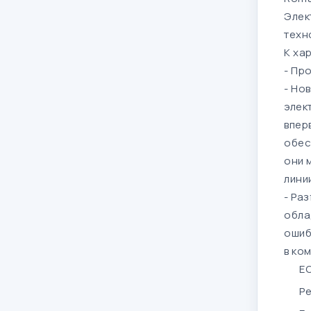
Элек
техн
К ха
-
Про
-
Нов
элек
впер
обес
они 
лини
-
Раз
обла
ошиб
в ко
EC
Ре