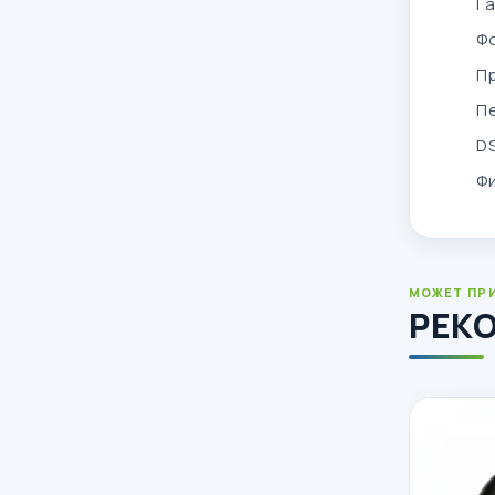
Г
Ф
П
П
DS
Фи
МОЖЕТ ПР
РЕК