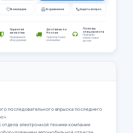
В закладки
В сравнение
Задать вопрос
Помощь
Гарантия
Доставка по
специалиста
качества
России
Подберём
Проверенное
Транспортными
совместимые
оборудование
компаниями
детали
вого последовательного впрыска последнего
o».
к отдела электронной техники компании
 оборудованием автомобильной отрасли.