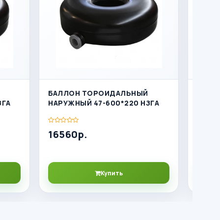
БАЛЛОН ТОРОИДАЛЬНЫЙ
БАЛЛ
ЗГА
НАРУЖНЫЙ 47-600*220 НЗГА
НАРУЖ
16560р.
1606
Купить