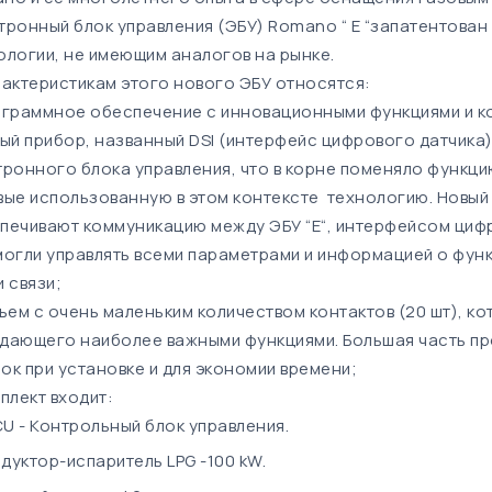
тронный блок управления (ЭБУ) Romano “ E “запатентован
ологии, не имеющим аналогов на рынке.
рактеристикам этого нового ЭБУ относятся:
граммное обеспечение с инновационными функциями и к
ый прибор, названный DSI (интерфейс цифрового датчика)
тронного блока управления, что в корне поменяло функци
вые использованную в этом контексте технологию. Новый 
печивают коммуникацию между ЭБУ “E“, интерфейсом цифр
могли управлять всеми параметрами и информацией о фу
и связи;
ъем с очень маленьким количеством контактов (20 шт), к
дающего наиболее важными функциями. Большая часть п
ок при установке и для экономии времени;
мплект входит:
U - Контрольный блок управления.
дуктор-испаритель LPG -100 kW.