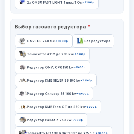
2х ОМВЛ FAST LIGHT 3 цил./3 Ом
+7200р.
Выбор газового редуктора
OMVL HP 240 л.с.
+6000р.
Без редуктора
Томасетто АТ12 до 285 kw
+7000р.
Редуктор OMVL CPR 150 kw
+6000р.
Редуктор KME SILVER S8 180 kw
+7200р.
Редуктор Сильвер S6 160 kw
+6000р.
Редуктор КМЕ Голд GT до 250 kw
+8200р.
Редуктор Palladio 250 kw
+7500р.
Tomasetto AT13 XP RGAT2087 до 375 л.с.
+6000р.