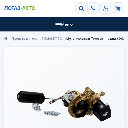
ЛОГАЗ
-АВТО
Меню
Производитель
TOMASETTO
Мультиклапан Томасетто цил 400/30 EXTRA с катушкой MVAT0A07X