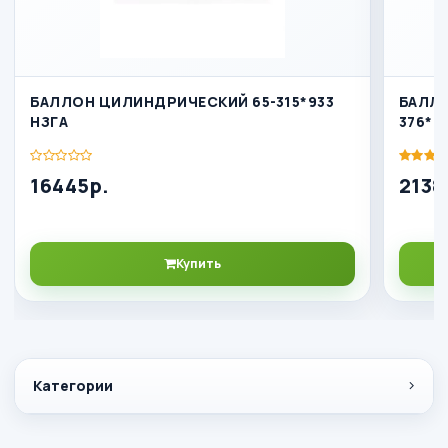
БАЛЛОН ЦИЛИНДРИЧЕСКИЙ 65-315*933
БАЛЛО
НЗГА
376*1
16445р.
2138
Купить
Категории