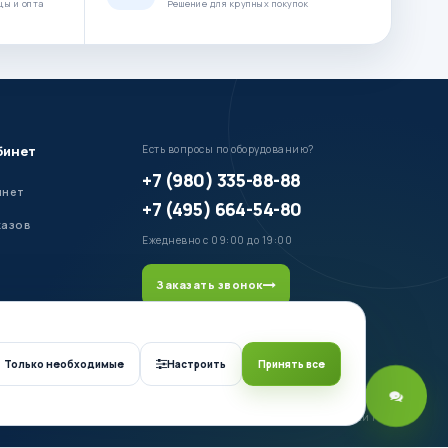
цы и опта
Решение для крупных покупок
бинет
Есть вопросы по оборудованию?
+7 (980) 335-88-88
инет
+7 (495) 664-54-80
казов
Ежедневно с 09:00 до 19:00
Заказать звонок
Только необходимые
Настроить
Принять все
Оборудование для профессиональной установки ГБО