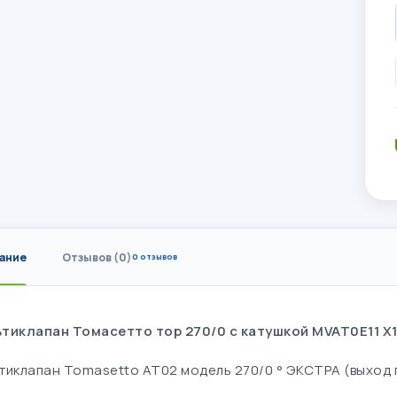
ание
Отзывов (0)
0 отзывов
тиклапан Томасетто тор 270/0 с катушкой MVAT0E11 X1
тиклапан Tomasetto AT02 модель 270/0 ° ЭКСТРА (выход г