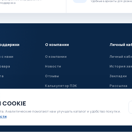
Удобные варианты для розни
поддержка
поддержки
О компании
Личный ка
 с нами
О компании
Личный каб
овара
Новости
История за
та
Отзывы
Закладки
Калькулятор ПЭК
Рассылка
Установка ГБО
 COOKIE
та. Аналитические помогают нам улучшать каталог и удобство покупки.
сти
.