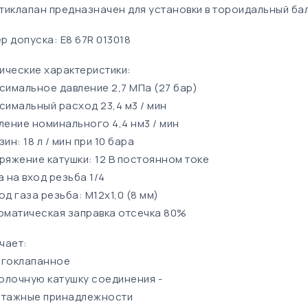
тиклапан предназначен для установки в тороидальный бал
р допуска: Е8 67R 013018
ические характеристики:
ксимальное давление 2,7 МПа (27 бар)
ксимальный расход 23,4 м3 / мин
вление номинального 4,4 нм3 / мин
зин: 18 л / мин при 10 бара
пряжение катушки: 12 В постоянном токе
а на вход резьба 1/4
од газа резьба: M12x1,0 (8 мм)
томатическая заправка отсечка 80%
чает:
огоклапанное
олочную катушку соединения -
нтажные принадлежности