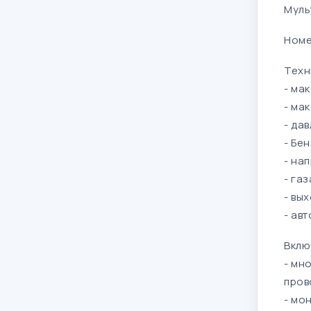
Муль
Номе
Техн
- ма
- ма
- да
- Бен
- на
- газ
- вых
- ав
Вклю
- мн
пров
- мо