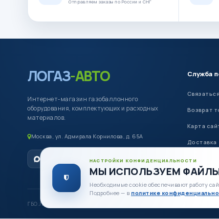
Отправляем заказы по России и СНГ
ЛОГАЗ
-АВТО
Служба 
Связаться
Интернет-магазин газобаллонного
оборудования, комплектующих и расходных
Возврат т
материалов.
Карта сай
Москва, ул. Адмирала Корнилова, д. 65А
Доставка
Оплата
НАСТРОЙКИ КОНФИДЕНЦИАЛЬНОСТИ
МЫ ИСПОЛЬЗУЕМ ФАЙЛЫ
Необходимые cookie обеспечивают работу сай
Подробнее — в
политике конфиденциально
ГБО.Логаз-Авто.РУ © 2012–2026