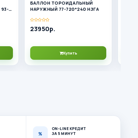
БАЛЛОН ТОРОИДАЛЬНЫЙ
КРЫШ
93-
НАРУЖНЫЙ 77-720*240 НЗГА
TOMA
23950р.
517р
Купить
ON-LINE КРЕДИТ
ЗА 5 МИНУТ