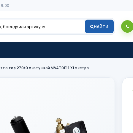
19:00
НАЙТИ
то тор 270/0 с катушкой MVAT0E11 X1 экстра