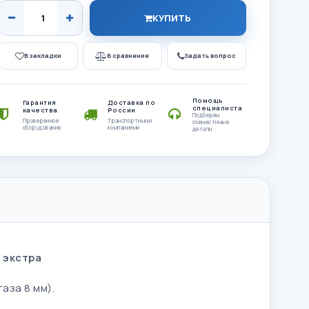
КУПИТЬ
В закладки
В сравнение
Задать вопрос
Помощь
Гарантия
Доставка по
специалиста
качества
России
Подберём
Проверенное
Транспортными
совместимые
оборудование
компаниями
детали
 экстра
аза 8 мм).