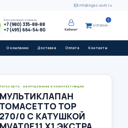
info@logaz-auto.ru
0
Консультация и заказы
+7 (980) 335-88-88
КОРЗИНА
+7 (495) 664-54-80
Кабинет
О компании
Доставка
Оплата
Контакты
ЛОГАЗ-АВТО · ОБОРУДОВАНИЕ И КОМПЛЕКТУЮЩИЕ
МУЛЬТИКЛАПАН
ТОМАСЕТТО ТОР
270/0 С КАТУШКОЙ
MVAT0E11 X1 ЭКСТРА