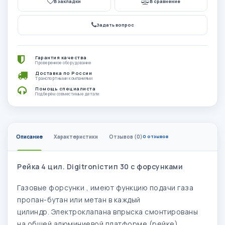
В закладки
В сравнение
Задать вопрос
Гарантия качества
Проверенное оборудование
Доставка по России
Транспортными компаниями
Помощь специалиста
Подберём совместимые детали
Описание
Характеристики
Отзывов (0)
0 отзывов
Рейка 4 цил. Digitronicтип 30 с форсунками
Газовые форсунки , имеют функцию подачи газа
пропан-бутан или метан в каждый
цилиндр.
Электроклапана впрыска смонтированы
на общей алюминиевой платформе (рейке).