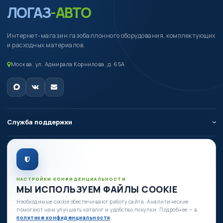
ЛОГАЗ
-АВТО
Интернет-магазин газобаллонного оборудования, комплектующих
и расходных материалов.
Москва, ул. Адмирала Корнилова, д. 65А
Служба поддержки
О компании
Личный кабинет
НАСТРОЙКИ КОНФИДЕНЦИАЛЬНОСТИ
МЫ ИСПОЛЬЗУЕМ ФАЙЛЫ COOKIE
Необходимые cookie обеспечивают работу сайта. Аналитические
Есть вопросы по оборудованию?
помогают нам улучшать каталог и удобство покупки. Подробнее — в
+7 (980) 335-88-88
политике конфиденциальности
.