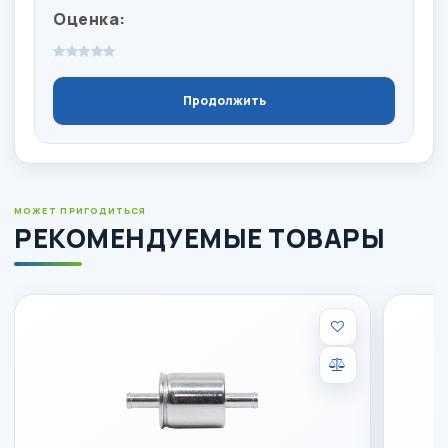
Оценка:
1 звезда
2 звезды
3 звезды
4 звезды
5 звёзд
Продолжить
МОЖЕТ ПРИГОДИТЬСЯ
РЕКОМЕНДУЕМЫЕ ТОВАРЫ