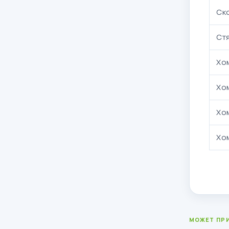
Ск
Стя
Хо
Хо
Хо
Хом
МОЖЕТ ПР