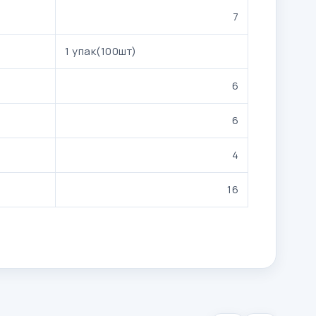
7
1 упак(100шт)
6
6
4
16