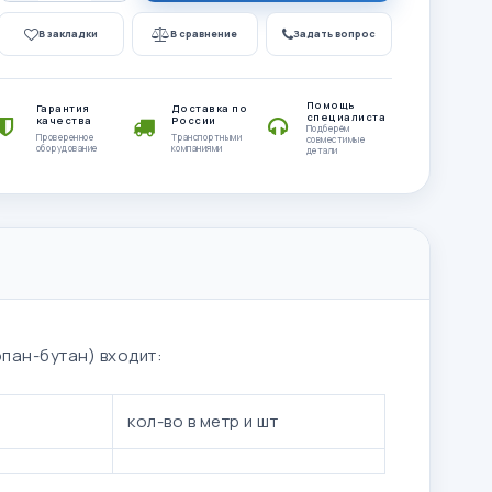
В закладки
В сравнение
Задать вопрос
Помощь
Гарантия
Доставка по
специалиста
качества
России
Подберём
Проверенное
Транспортными
совместимые
оборудование
компаниями
детали
опан-бутан) входит:
кол-во в метр и шт