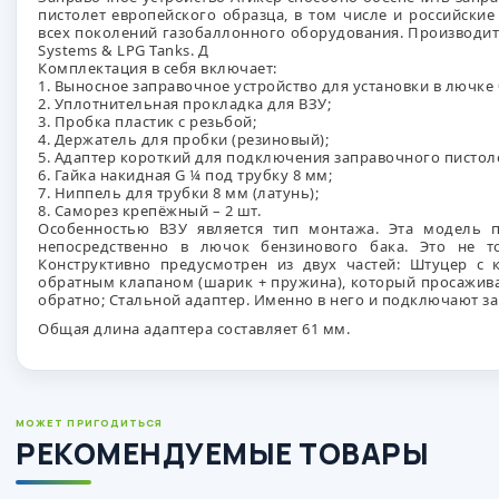
пистолет европейского образца, в том числе и российски
всех поколений газобаллонного оборудования. Производит
Systems & LPG Tanks. Д
Комплектация в себя включает:
1. Выносное заправочное устройство для установки в лючке 
2. Уплотнительная прокладка для ВЗУ;
3. Пробка пластик с резьбой;
4. Держатель для пробки (резиновый);
5. Адаптер короткий для подключения заправочного пистол
6. Гайка накидная G ¼ под трубку 8 мм;
7. Ниппель для трубки 8 мм (латунь);
8. Саморез крепёжный – 2 шт.
Особенностью ВЗУ является тип монтажа. Эта модель п
непосредственно в лючок бензинового бака. Это не то
Конструктивно предусмотрен из двух частей: Штуцер с
обратным клапаном (шарик + пружина), который просажива
обратно; Стальной адаптер. Именно в него и подключают з
Общая длина адаптера составляет 61 мм.
МОЖЕТ ПРИГОДИТЬСЯ
РЕКОМЕНДУЕМЫЕ ТОВАРЫ