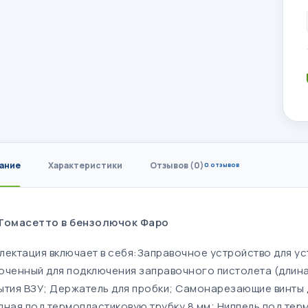
ание
Характеристики
Отзывов (0)
0 отзывов
Томасетто в бензолючок Фаро
лектация включает в себя:Заправочное устройство для у
оченный для подключения заправочного пистолета (длина
ытия ВЗУ; Держатель для пробки; Самонарезающие винты д
дная под термопластиковую трубку 8 мм; Ниппель под тер