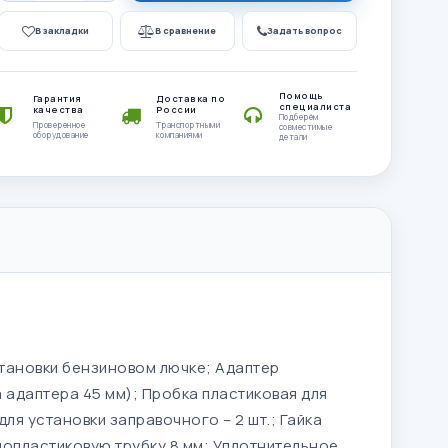
В закладки
В сравнение
Задать вопрос
Помощь
Гарантия
Доставка по
специалиста
качества
России
Подберём
Проверенное
Транспортными
совместимые
оборудование
компаниями
детали
становки бензиновом лючке; Адаптер
 адаптера 45 мм); Пробка пластиковая для
ля установки заправочного – 2 шт.; Гайка
мопластиковую трубку 8 мм; Уплотнительное