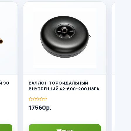
Й 90
БАЛЛОН ТОРОИДАЛЬНЫЙ
БАЛЛ
ВНУТРЕННИЙ 42-600*200 НЗГА
ВНУТР
17560р.
1656
Купить