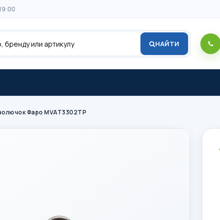
19:00
НАЙТИ
нзолючок Фаро MVAT3302TP