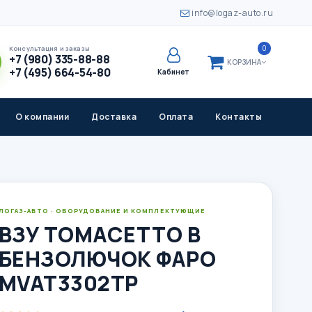
info@logaz-auto.ru
0
Консультация и заказы
+7 (980) 335-88-88
КОРЗИНА
+7 (495) 664-54-80
Кабинет
О компании
Доставка
Оплата
Контакты
ЛОГАЗ-АВТО · ОБОРУДОВАНИЕ И КОМПЛЕКТУЮЩИЕ
ВЗУ ТОМАСЕТТО В
БЕНЗОЛЮЧОК ФАРО
MVAT3302TP