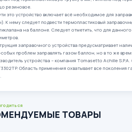
цо резиновое.
ути это устройство включает всё необходимое для запра
н). К нему следует подвести термопластиковый заправочн
тиклапана на баллоне. Следует отметить, что для данног
иметров.
трукция заправочного устройства предусматривает налич
особых проблем заправлять газом баллон, но в то же врем
зводитель устройства – компания Tomasetto Achille S.P.A. 
3302TP. Область применения охватывает все поколения г
.
ИГОДИТЬСЯ
ОМЕНДУЕМЫЕ ТОВАРЫ