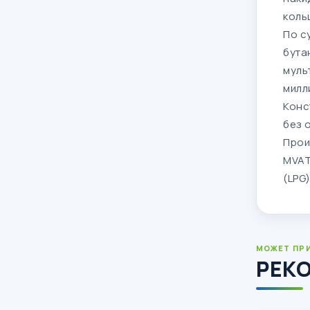
коль
По с
бута
муль
милл
Конс
без 
Прои
MVAT
(LPG)
МОЖЕТ ПР
РЕК